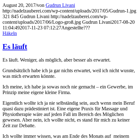
August 20, 2017
/
von
Gudrun Livani
http://nadelzauberei.com/wp-content/uploads/2017/05/Gudrun-1.jpg
321
845
Gudrun Livani
http://nadelzauberei.com/wp-
content/uploads/2017/06/Logo-groß.jpg
Gudrun Livani
2017-08-20
11:04:49
2017-11-23 07:12:27
Angestellte???
Häkeln
Es läuft
Es läuft. Weniger, als möglich, aber besser als erwartet.
Grundsätzlich habe ich ja gar nichts erwartet, weil ich nicht wusste,
was mich erwarten könnte.
Ich meine, ich habe ja sowas noch nie gemacht – ein Gewerbe, im
Prinzip meine eigene kleine Firma.
Eigentlich wollte ich ja nie selbständig sein, auch wenn mein Beruf
quasi dazu prädestiniert ist. Eine eigene Praxis für Massage und
Physiotherapie wäre auf jeden Fall im Bereich des Möglichen
gewesen. Aber nein, ich wollte nicht, es stand für mich zu keiner
Zeit zur Debatte.
Ich wollte immer wissen, was am Ende des Monats auf meinem