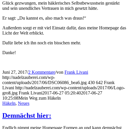
Glück gezwungen, mein häklerisches Selbstbewusstsein gestärkt
und sein unendliches Vertrauen in mich gesetzt hätte.
Er sagt: „Du kannst es, also mach was draus!“
Außerdem sorgt er mit viel Einsatz dafür, dass meine Homepage das
Licht der Welt erblickt.
Dafür liebe ich ihn noch ein bisschen mehr.
Danke!
Juni 27, 2017
/
2 Kommentare
/
von
Frank Livani
http://nadelzauberei.com/wp-
content/uploads/2017/06/DSC06086_bea6.jpg
430
642
Frank
Livani
http://nadelzauberei.com/wp-content/uploads/2017/06/Logo-
groß.jpg
Frank Livani
2017-06-27 05:20:40
2017-06-27
10:25:08
Mein Weg zum Häkeln
Häkeln
,
Neues
Demnächst hier:
Endlich nimmt meine Homepage Formen an und kann demnächst